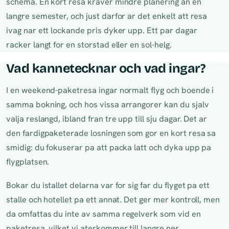
schema. En kort resa kraver mindre planering an en
langre semester, och just darfor ar det enkelt att resa
ivag nar ett lockande pris dyker upp. Ett par dagar
racker langt for en storstad eller en sol-helg.
Vad kannetecknar och vad ingar?
I en weekend-paketresa ingar normalt flyg och boende i
samma bokning, och hos vissa arrangorer kan du sjalv
valja reslangd, ibland fran tre upp till sju dagar. Det ar
den fardigpaketerade losningen som gor en kort resa sa
smidig: du fokuserar pa att packa latt och dyka upp pa
flygplatsen.
Bokar du istallet delarna var for sig far du flyget pa ett
stalle och hotellet pa ett annat. Det ger mer kontroll, men
da omfattas du inte av samma regelverk som vid en
paketresa, vilket vi aterkommer till langre ner.