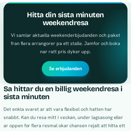
Hitta din sista minuten
weekendresa
Vi samlar aktuella weekenderbjudanden och paket
fran flera arrangorer pa ett stalle. Jamfor och boka
nar ratt pris dyker upp.
Se erbjudanden
Sa hittar du en billig weekendresa i
sista minuten
Det enkla svaret ar att vara flexibel och hatten har
snabbt. Kan du resa mitt i veckan, under lagsasong eller
ar oppen for flera resmal okar chansen rejalt att hitta ett