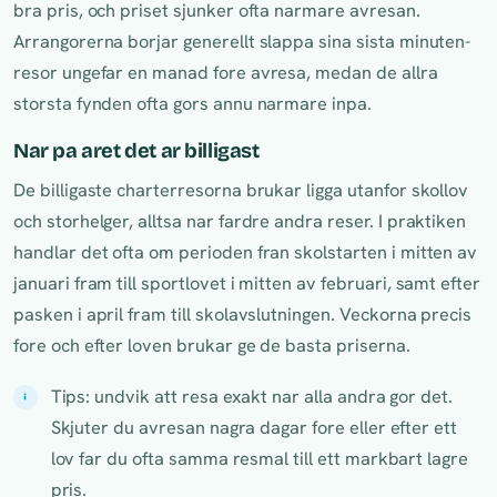
bra pris, och priset sjunker ofta narmare avresan.
Arrangorerna borjar generellt slappa sina sista minuten-
resor ungefar en manad fore avresa, medan de allra
storsta fynden ofta gors annu narmare inpa.
Nar pa aret det ar billigast
De billigaste charterresorna brukar ligga utanfor skollov
och storhelger, alltsa nar fardre andra reser. I praktiken
handlar det ofta om perioden fran skolstarten i mitten av
januari fram till sportlovet i mitten av februari, samt efter
pasken i april fram till skolavslutningen. Veckorna precis
fore och efter loven brukar ge de basta priserna.
Tips: undvik att resa exakt nar alla andra gor det.
Skjuter du avresan nagra dagar fore eller efter ett
lov far du ofta samma resmal till ett markbart lagre
pris.