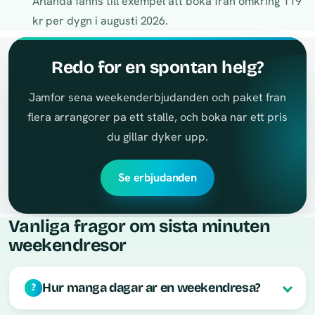
Arlanda fanns till exempel att boka fran omkring 119
kr per dygn i augusti 2026.
Redo for en spontan helg?
Jamfor sena weekenderbjudanden och paket fran
flera arrangorer pa ett stalle, och boka nar ett pris
du gillar dyker upp.
Se erbjudanden
Vanliga fragor om sista minuten
weekendresor
Hur manga dagar ar en weekendresa?