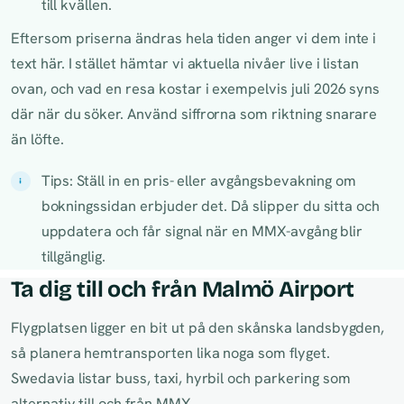
till kvällen.
Eftersom priserna ändras hela tiden anger vi dem inte i
text här. I stället hämtar vi aktuella nivåer live i listan
ovan, och vad en resa kostar i exempelvis juli 2026 syns
där när du söker. Använd siffrorna som riktning snarare
än löfte.
Tips: Ställ in en pris- eller avgångsbevakning om
bokningssidan erbjuder det. Då slipper du sitta och
uppdatera och får signal när en MMX-avgång blir
tillgänglig.
Ta dig till och från Malmö Airport
Flygplatsen ligger en bit ut på den skånska landsbygden,
så planera hemtransporten lika noga som flyget.
Swedavia listar buss, taxi, hyrbil och parkering som
alternativ till och från MMX.