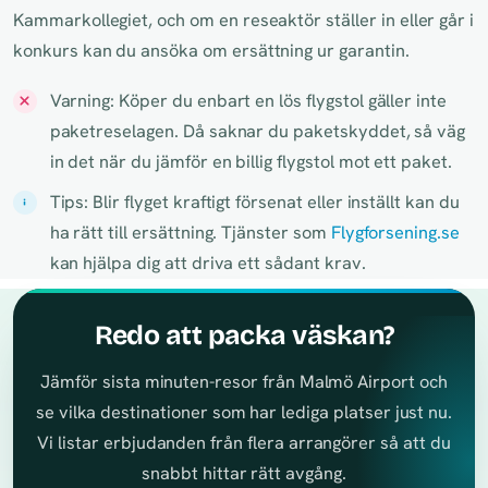
Kammarkollegiet, och om en reseaktör ställer in eller går i
konkurs kan du ansöka om ersättning ur garantin.
Varning: Köper du enbart en lös flygstol gäller inte
paketreselagen. Då saknar du paketskyddet, så väg
in det när du jämför en billig flygstol mot ett paket.
Tips: Blir flyget kraftigt försenat eller inställt kan du
ha rätt till ersättning. Tjänster som
Flygforsening.se
kan hjälpa dig att driva ett sådant krav.
Redo att packa väskan?
Jämför sista minuten-resor från Malmö Airport och
se vilka destinationer som har lediga platser just nu.
Vi listar erbjudanden från flera arrangörer så att du
snabbt hittar rätt avgång.