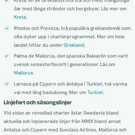
Kreta, en av Greklands största och mest mångsidiga
öar med långa stränder och bergsbyar. Läs mer om
Kreta
.
Rhodos och Preveza, två populära greklandsmål som
ofta dyker upp i charterprogrammet. Mer om hela
landet hittar du under
Grekland
.
Palma de Mallorca, den spanska Balearön som varit
svensk semesterfavorit i generationer. Läs om
Mallorca
.
Larnaca på Cypern och Antalya i Turkiet, två varma
val med lång badsäsong. Mer om
Turkiet
.
Linjefart och säsongslinjer
Vid sidan av renodlad charter listar Swedavia bland
aktuella och inplanerade linjer från MMX bland annat
Antalya och Cypern med Sunclass Airlines, Mallorca och