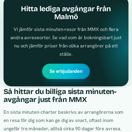
Hitta lediga avgångar från
Malmö
Vi jämför sista minuten-resor från MMX och flera
andra avreseorter. Se vad som är bokningsbart just
nu och jämför priser från olika arrangörer på ett
ställe.
Se erbjudanden
Så hittar du billiga sista minuten-
avgångar just från MMX
En sista minuten-charter beskrivs av arrangörerna som
en resa för dig som kan ge dig av snart, oftast inom
ungefär tre månader, alltså cirka 90 dagar före avresa.